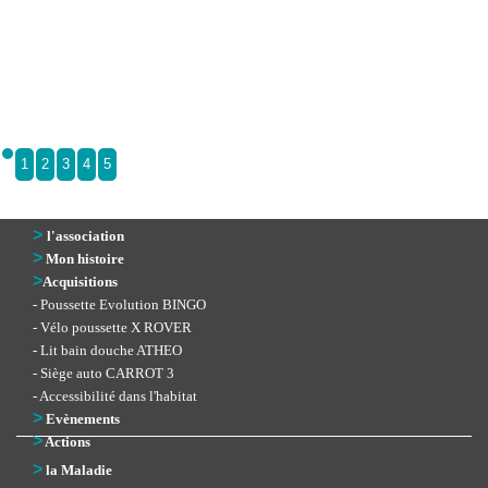
1
2
3
4
5
>
l'association
>
Mon histoire
>
Acquisitions
- Poussette Evolution BINGO
- Vélo poussette X ROVER
- Lit bain douche ATHEO
- Siège auto CARROT 3
- Accessibilité dans l'habitat
>
Evènements
>
Actions
>
la Maladie